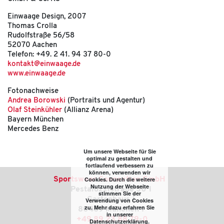
Einwaage Design, 2007
Thomas Crolla
Rudolfstraße 56/58
52070 Aachen
Telefon: +49. 2 41. 94 37 80-0
kontakt@einwaage.de
www.einwaage.de
Fotonachweise
Andrea Borowski
(Portraits und Agentur)
Olaf Steinkühler
(Allianz Arena)
Bayern München
Mercedes Benz
Um unsere Webseite für Sie
optimal zu gestalten und
fortlaufend verbessern zu
können, verwenden wir
Sportswear Connection GmbH
Cookies. Durch die weitere
Nutzung der Webseite
Pestalozzistraße 50
stimmen Sie der
Gartenhaus
Verwendung von Cookies
zu. Mehr dazu erfahren Sie
80469 München
in unserer
+49 89 23 88 79-0
Datenschutzerklärung.